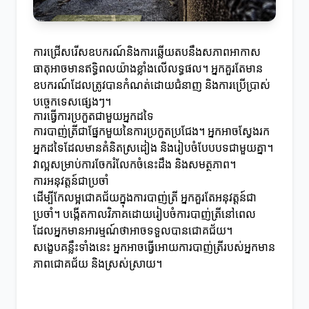
ការជ្រើសរើសឧបករណ៍និងការឆ្លើយតបនឹងសភាពអាកាស
ធាតុអាចមានឥទ្ធិពលយ៉ាងខ្លាំងលើលទ្ធផល។ អ្នកគួរតែមាន
ឧបករណ៍ដែលត្រូវបានកំណត់ដោយជំនាញ និងការប្រើប្រាស់
បច្ចេកទេសផ្សេងៗ។
ការធ្វើការប្រកួតជាមួយអ្នកដទៃ
ការបាញ់ត្រីជាផ្នែកមួយនៃការប្រកួតប្រជែង។ អ្នកអាចស្វែងរក
អ្នកដទៃដែលមានគំនិតស្រដៀង និងរៀបចំបែបបទជាមួយគ្នា។
វាល្អសម្រាប់ការចែករំលែកចំនេះដឹង និងសមត្ថភាព។
ការអនុវត្តន៍ជាប្រចាំ
ដើម្បីកែលម្អជោគជ័យក្នុងការបាញ់ត្រី អ្នកគួរតែអនុវត្តន៍ជា
ប្រចាំ។ បង្កើតកាលវិភាគដោយរៀបចំការបាញ់ត្រីនៅពេល
ដែលអ្នកមានអារម្មណ៍ថាអាចទទួលបានជោគជ័យ។
សង្ខេបគន្លឹះទាំងនេះ អ្នកអាចធ្វើអោយការបាញ់ត្រីរបស់អ្នកមាន
ភាពជោគជ័យ និងស្រស់ស្រាយ។