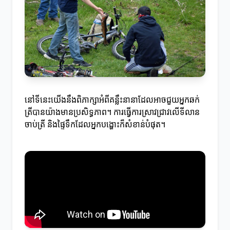
នៅទីនេះយើងនឹងពិភាក្សាអំពីគន្លឹះនានាដែលអាចជួយអ្នកឆក់
ត្រីបានយ៉ាងមានប្រសិទ្ធភាព។ ការធ្វើការស្រាវជ្រាវលើទីលាន
ចាប់ត្រី និងផ្ទៃទឹកដែលអ្នកបង្ហោះក៏សំខាន់បំផុត។