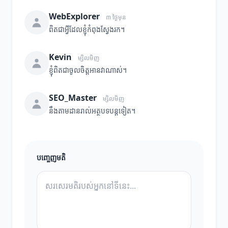
WebExplorer
៣ ថ្ងៃមុន
ពិតជាអ្វីដែលខ្ញុំកំពុងស្វែងរក។
Kevin
ម្សិលមិញ
ខ្ញុំពិតជាចូលចិត្តអានវាណាស់។
SEO_Master
ម្សិលមិញ
នឹងតាមដានរាល់អត្ថបទបន្តទៀត។
បញ្ចេញមតិ