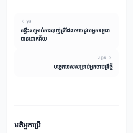
មុន
គន្លឹះសម្រាប់ការបាញ់ត្រីដែលអាចជួយអ្នកទទួល
បានជោគជ័យ
បន្ទាប់
បច្ចេកទេសសម្រាប់អ្នកចាប់ត្រីថ្មី
មតិអ្នកប្រើ