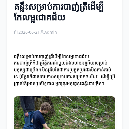
គន្លឹះសម្រាប់ការបាញ់ត្រីដើម្បី
កែលម្អជោគជ័យ
2026-06-21
Admin
គន្លឹះសម្រាប់ការបាញ់ត្រីដើម្បីកែលម្អជោគជ័យ
ការបាញ់ត្រីគឺជាព្រឹត្តិការណ៍មួយដែលមានអត្ថន័យសម្រាប់
មនុស្សជាច្រើន។ មិនត្រឹមតែជាការប្រកួតប្រជែងមិនកាន់កាប់
ទេ ប៉ុន្តែវាក៏ជាសកម្មភាពសម្រាប់ការសម្រាកផងដែរ។ ដើម្បីប្រើ
ប្រាស់ឱ្យមានប្រសិទ្ធភាព អ្នកត្រូវអនុវត្តនូវគន្លឹះជាច្រើន។