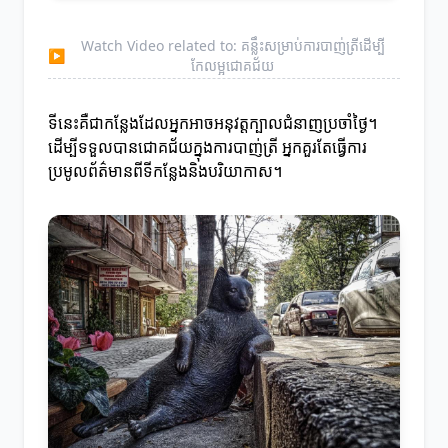
Watch Video related to: គន្លឹះសម្រាប់ការបាញ់ត្រីដើម្បី
▶
កែលម្អជោគជ័យ
ទីនេះគឺជាកន្លែងដែលអ្នកអាចអនុវត្តក្បាលជំនាញប្រចាំថ្ងៃ។
ដើម្បីទទួលបានជោគជ័យក្នុងការបាញ់ត្រី អ្នកគួរតែធ្វើការ
ប្រមូលព័ត៌មានពីទីកន្លែងនិងបរិយាកាស។