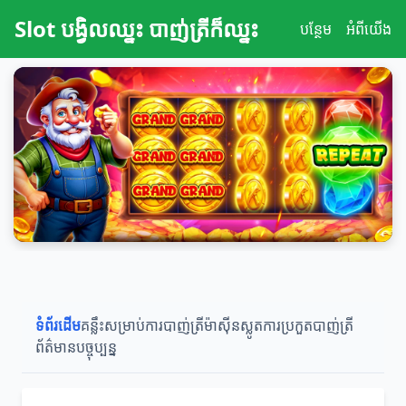
Slot បង្វិលឈ្នះ បាញ់ត្រីក៏ឈ្នះ
បន្ថែម
អំពីយើង
ទំព័រដើម
គន្លឹះសម្រាប់ការបាញ់ត្រី
ម៉ាស៊ីនស្លូត
ការប្រកួតបាញ់ត្រី
ព័ត៌មានបច្ចុប្បន្ន